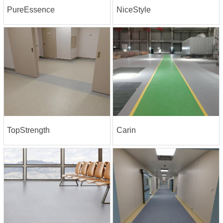
PureEssence
NiceStyle
TopStrength
Carin