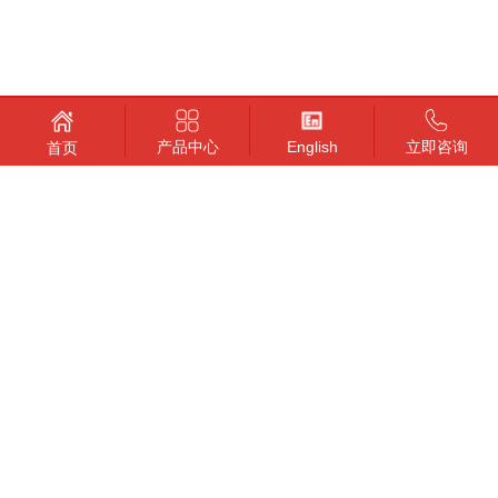
产品中心
English
立即咨询
首页
公司地址：
总部地址：上海市金山工业区金腾璐1106
华北分部：石家庄中冶国际广场
卡曼工厂：浙江嘉善姚庄工业区
华南分部：广州市佛山
展厅暨仓储中心：