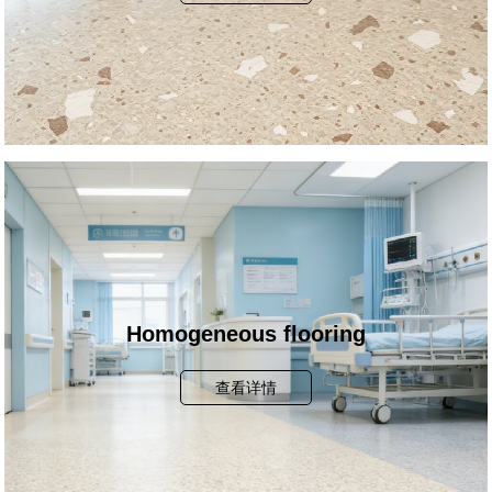
Homogeneous flooring
查看详情