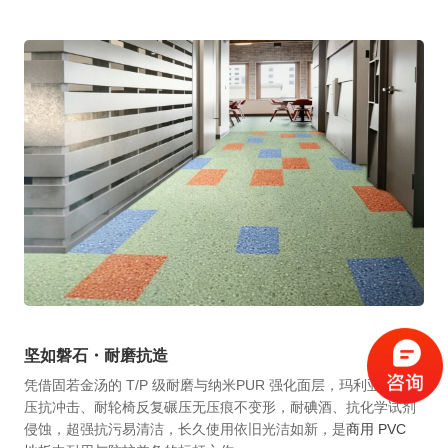
坚如磐石・耐磨抗造
凭借固若金汤的 T/P 级耐磨与纳米PUR 强化面层，玛利亚系列耐
压抗冲击、耐轮椅反复碾压无压痕不变形，耐碘酒、抗化学试剂
侵蚀，超强抗污易清洁，长久使用依旧光洁如新，是
商用 PVC