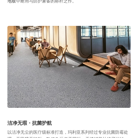
地板
中耐用与防护兼备的标杆之作。
洁净无瑕・抗菌护航
以洁净无尘的医疗级标准打造，玛利亚系列经过专业抗菌防霉处