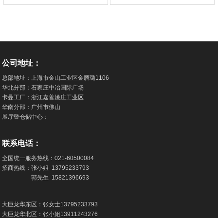
公司地址：
总部地址：上海市金山工业区金腾璐1106
华北分部：石家庄中冶国际广场
卡曼工厂：浙江嘉善姚庄工业区
华南分部：广州市佛山
展厅暨仓储中心：
联系电话：
全国统一服务热线：
021-60500084
招商热线：张小姐
13795233793
郭先生
15821396693
大巨龙华东区：张女士
13795233793
大巨龙华北区：张小姐
13911243276