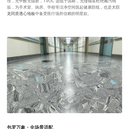
理，无甲醛无辐射，TVOC 远低于国标，无缝铺装杜绝藏污纳
垢，为手术室、病房、学校等洁净空间筑起健康防线，也是
大巨
龙同质透心地板
中备受医疗场所信赖的明星款。
包罗万象・全场景适配