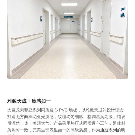
雅致天成・质感如一
大巨龙索菲亚系列同质透心 PVC 地板，以雅致天成的设计理念
打造无方向碎花亚光质感，纹理均匀细腻、格调温润高级，铺设
后浑然一体、美观大气。产品采用热压式同质透心工艺，通体材
质均匀一致，完美呈现表里如一的高级质感，作为
通透系列
的明