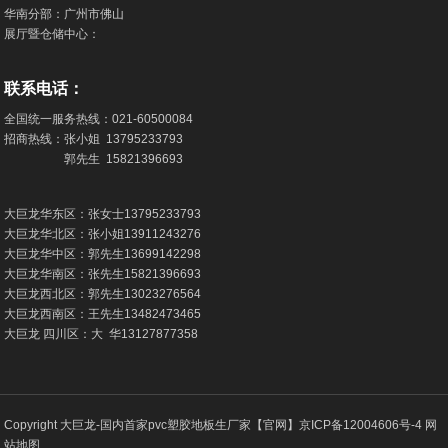
华南分部：广州市佛山
展厅暨仓储中心：
联系电话：
全国统一服务热线：
021-60500084
招商热线：张小姐
13795233793
郭先生
15821396693
大巨龙华东区：张女士
13795233793
大巨龙华北区：张小姐
13911243276
大巨龙华中区：郭先生
13699142298
大巨龙华南区：张先生
15821396693
大巨龙西北区：郭先生
13023276564
大巨龙西南区：王先生
13482473465
大巨龙 四川区：大 华
13127877358
Copyright 大巨龙-国内首家pvc塑胶地板生厂家【官网】
京ICP备12004606号-4
网
站地图