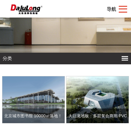
导航
分类
北京城市图书馆 10000㎡落地！
大巨龙地板：多层复合商用 PVC
大巨龙同质透心地板打造文化空
塑胶地板，赋能福州城市规划馆