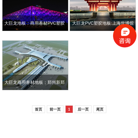
大巨龙地板：商用卷材PVC塑胶
大巨龙PVC塑胶地板:上海世博馆
地板赋能北京水立方，打造场馆
的 “世界级场馆” 地面解决方案…
地面标杆…
查看详情
查看详情
大巨龙商用卷材地板：郑州新郑
机场的 “高负荷场景” 品质答卷…
首页
前一页
1
后一页
尾页
查看详情