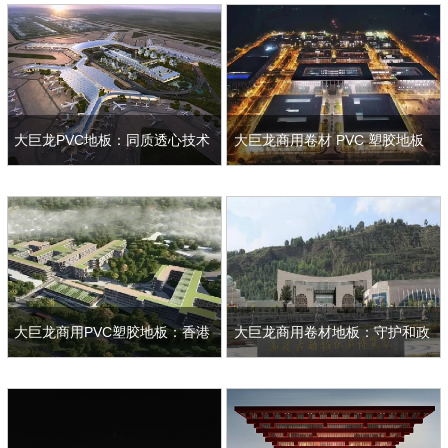
间新标杆…
的文化与科技融合…
查看详情
查看详情
大巨龙PVC地板：同质透心技术
大巨龙商用卷材 PVC 塑胶地板
重塑成都双流机场 T2 航站楼地
赋能雄安市民服务中心，铸就绿
面标杆…
色建筑标杆…
查看详情
查看详情
大巨龙商用PVC塑胶地板：香港
大巨龙商用卷材地板：守护和政
牛潭尾过渡房的高密度人居解决
古动物化石博物馆的历史质感…
方案…
查看详情
查看详情