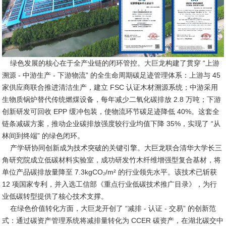
绿色发展的核心在于全产业链的闭环管控。
大巨龙
构建了贯穿 “上游
溯源 - 中游生产 - 下游物流” 的全生命周期碳足迹管理体系：上游与 45
家供应商联合推进清洁生产，建立 FSC 认证木材溯源系统；中游采用
生物质锅炉替代传统燃煤设备，每年减少二氧化碳排放 2.8 万吨；下游
创新研发可回收 EPP 缓冲包装，使物流环节碳足迹降低 40%。这套全
链条减碳方案，推动企业碳排放强度较行业均值下降 35%，实现了 “从
林间到终端” 的绿色闭环。
产学研协同创新成为技术突破的关键引擎。大巨龙联合清华大学长三
角研究院成立低碳材料实验室，成功研发竹木纤维增强型复合基材，将
单位产品碳排放量降至 7.3kgCO₂/m² 的行业领先水平。该技术已斩获
12 项国家专利，并入选工信部《重点行业低碳技术推广目录》，为行
业低碳转型提供了核心技术支撑。
在绿色价值转化方面，大巨龙开创了 “减排 - 认证 - 交易” 的创新范
式：通过碳资产管理系统将减排量转化为 CCER 碳资产，在湖北碳交中