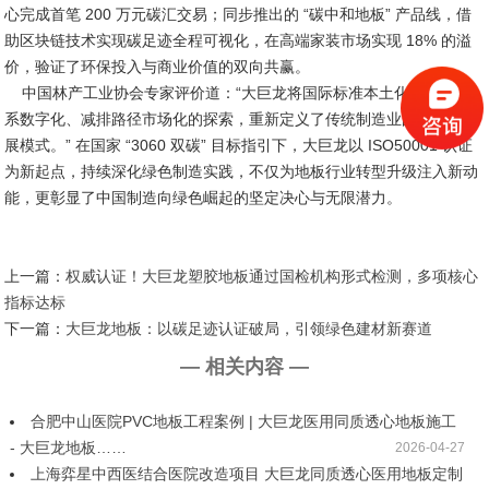
心完成首笔 200 万元碳汇交易；同步推出的 “碳中和地板” 产品线，借
助区块链技术实现碳足迹全程可视化，在高端家装市场实现 18% 的溢
价，验证了环保投入与商业价值的双向共赢。
中国林产工业协会专家评价道：“大巨龙将国际标准本土化、管理体
系数字化、减排路径市场化的探索，重新定义了传统制造业的可持续发
展模式。” 在国家 “3060 双碳” 目标指引下，大巨龙以 ISO50001 认证
为新起点，持续深化绿色制造实践，不仅为地板行业转型升级注入新动
能，更彰显了中国制造向绿色崛起的坚定决心与无限潜力。
上一篇：
权威认证！大巨龙塑胶地板通过国检机构形式检测，多项核心
指标达标
下一篇：
大巨龙地板：以碳足迹认证破局，引领绿色建材新赛道
— 相关内容 —
合肥中山医院PVC地板工程案例 | 大巨龙医用同质透心地板施工
- 大巨龙地板……
2026-04-27
上海弈星中西医结合医院改造项目 大巨龙同质透心医用地板定制