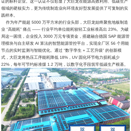
证的标杆企业。这一认证不仅彰显了大巨龙在能源高效利用、低碳生产
领域的硬核实力，更为传统制造业向环境友好型发展提供了可复制的实
践样本。
作为年产能超 5000 万平方米的行业头部，大巨龙始终聚焦地板制造
业 “高能耗” 痛点 —— 行业平均单位能耗较轻工业标准高出 23%。为破
局这一困境，企业投入 3000 万元专项资金，搭建融合德国 SAP 能源管
理模块与自主研发 AI 算法的智慧能源管控平台，实现全厂区 56 个用能
节点的实时监测与智能优化。通过 “数字孪生 + 工艺升级” 的创新模
式，大巨龙将热压工序能耗降低 18%，UV 固化环节电力损耗减少
22%，每年可节约标准煤 1.2 万吨，以数字化手段筑牢低碳生产根基。