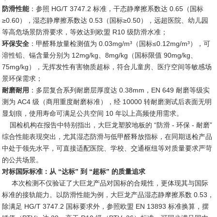
防滑性能
：参照 HG/T 3747.2 标准，干态静摩擦系数达 0.65（国标
≥0.60），湿态静摩擦系数达 0.53（国标≥0.50），远超医院、幼儿园
等高危场景防滑要求，等效达到欧盟 R10 级防滑水准；
环保安全
：甲醛释放量检测值为 0.03mg/m³（国标≤0.12mg/m³），可
溶性铅、镉含量分别为 12mg/kg、8mg/kg（国标限值 90mg/kg、
75mg/kg），无挥发性有害物质超标，符合儿童房、医疗空间等敏感场
景环保需求；
耐磨耐用
：多层复合系列耐磨层厚度达 0.38mm，EN 649 耐磨等级实
测为 AC4 级（商用重度耐磨标准），经 10000 转耐磨测试后表面无明
显划痕，使用寿命可满足公共空间 10 年以上高频使用需求。
国检机构在报告中特别指出，大巨龙塑胶地板的 “防滑 - 环保 - 耐磨”
综合性能表现突出，尤其湿态防滑与低甲醛释放指标，在同期送检产品
中处于领先水平，可直接适配医院、学校、交通枢纽等对质量要求严苛
的公共场景。
对标国际标准：从 “达标” 到 “超标” 的质量追求
本次检测不仅验证了大巨龙产品对国标的合规性，更体现其与国际
标准的接轨能力。以防滑性能为例，大巨龙产品湿态静摩擦系数 0.53，
除满足 HG/T 3747.2 国标要求外，参照欧盟 EN 13893 标准换算，摆