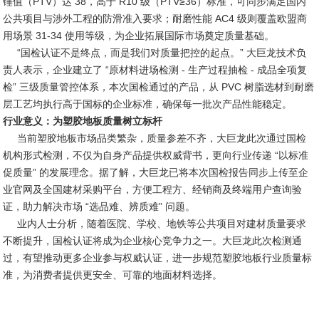
锤值（PTV）达 38，高于 R10 级（PTV≥36）标准，可同步满足国内
公共项目与涉外工程的防滑准入要求；耐磨性能 AC4 级则覆盖欧盟商
用场景 31-34 使用等级，为企业拓展国际市场奠定质量基础。
“国检认证不是终点，而是我们对质量把控的起点。” 大巨龙技术负
责人表示，企业建立了 “原材料进场检测 - 生产过程抽检 - 成品全项复
检” 三级质量管控体系，本次国检通过的产品，从 PVC 树脂选材到耐磨
层工艺均执行高于国标的企业标准，确保每一批次产品性能稳定。
行业意义：为塑胶地板质量树立标杆
当前塑胶地板市场品类繁杂，质量参差不齐，大巨龙此次通过国检
机构形式检测，不仅为自身产品提供权威背书，更向行业传递 “以标准
促质量” 的发展理念。据了解，大巨龙已将本次国检报告同步上传至企
业官网及全国建材采购平台，方便工程方、经销商及终端用户查询验
证，助力解决市场 “选品难、辨质难” 问题。
业内人士分析，随着医院、学校、地铁等公共项目对建材质量要求
不断提升，国检认证将成为企业核心竞争力之一。大巨龙此次检测通
过，有望推动更多企业参与权威认证，进一步规范塑胶地板行业质量标
准，为消费者提供更安全、可靠的地面材料选择。