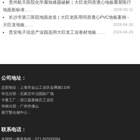
贵州航天医院化学腐蚀难题破解｜大巨龙同质透心地板重塑医疗
地面新标准……
2026-05-11
长沙市第三医院地面改造 | 大巨龙医用同质透心PVC地板案例 -
大巨龙地板……
2026-04-30
贵安电子信息产业园选用大巨龙工业卷材地板……
2026-04-29
公司地址：
总部地址：上海市金山工业区金腾璐1106
华北分部：石家庄中冶国际广场
卡曼工厂：浙江嘉善姚庄工业区
华南分部：广州市佛山
展厅暨仓储中心：
联系电话：
全国统一服务热线：
021-60500084