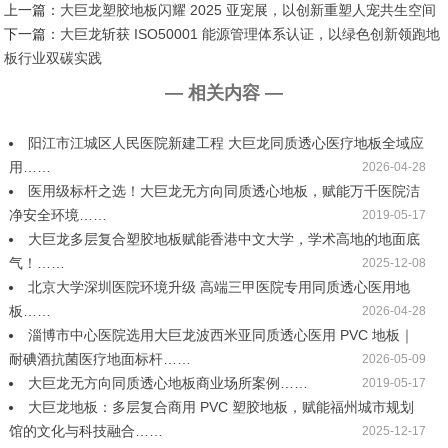
上一篇：
大巨龙塑胶地板闪耀 2025 亚宠展，以创新重塑人宠共生空间
下一篇：
大巨龙斩获 ISO50001 能源管理体系认证，以绿色创新领跑地
板行业双碳实践
— 相关内容 —
阳江市江城区人民医院新建工程 大巨龙同质透心医疗地板全域应
用……
2026-04-28
医用级标杆之选！大巨龙无方向同质透心地板，赋能万千医院洁
净安全环境……
2019-05-17
大巨龙多层复合塑胶地板赋能香港中文大学，学术高地的地面底
气！……
2025-12-08
北京大学深圳医院环境升级 高端三甲医院专用同质透心医用地
板……
2026-04-28
淄博市中心医院选用大巨龙波西米亚同质透心医用 PVC 地板｜
耐碘酒抗菌医疗地面标杆……
2026-05-09
大巨龙无方向同质透心地板商业场所案例……
2019-05-17
大巨龙地板：多层复合商用 PVC 塑胶地板，赋能福州城市规划
馆的文化与科技融合……
2025-12-17