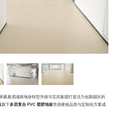
，承载着湄浦路地块转型升级与宝武集团打造活力创新园区的
板
旗下
多层复合 PVC 塑胶地板
凭借硬核品质与定制化方案成