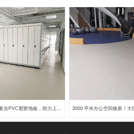
大巨龙多层复合PVC塑胶地板，助力上海互联宝地锦溥园铸就办公地标