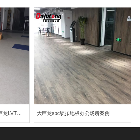
3000 平米办公空间焕新！大巨龙LVT片材地板打造高颜值 + 实用型办公地面标杆
大巨龙spc锁扣地板办公场所案例