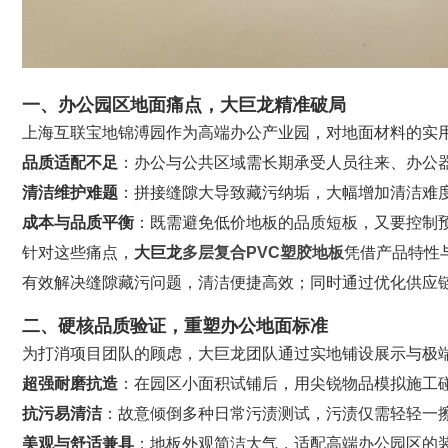
一、办公园区地面痛点，大巨龙精准破局
上海互联宝地锦溥园作为高端办公产业园，对地面材料的实
品质适配不足
：办公与公共区域需长期承受人员往来、办公
清洁维护难题
：拼接缝隙大导致藏污纳垢，大幅增加清洁难
成本与品质平衡
：既需避免低价地板的品质短板，又要控制
针对这些痛点，
大巨龙
多层复合PVC塑胶地板
凭借产品特性
有效解决缝隙藏污问题，清洁便捷高效；同时通过优化供应
二、硬核品质验证，重塑办公地面标准
为打消项目团队的顾虑，大巨龙团队通过实地铺设展示与极
超强耐磨抗造
：在园区小面积试铺后，用尖锐物品模拟施工
抗污易清洁
：故意倾倒多种日常污渍测试，污渍仅需轻轻一
美观与舒适兼具
：地板外观简洁大气，适配高端办公园区的