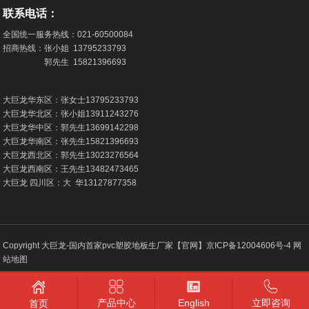
联系电话：
全国统一服务热线：
021-60500084
招商热线：张小姐
13795233793
郭先生
15821396693
大巨龙华东区：张女士
13795233793
大巨龙华北区：张小姐
13911243276
大巨龙华中区：郭先生
13699142298
大巨龙华南区：张先生
15821396693
大巨龙西北区：郭先生
13023276564
大巨龙西南区：王先生
13482473465
大巨龙 四川区：大 华
13127877358
Copyright 大巨龙-国内首家pvc塑胶地板生厂家【官网】
京ICP备12004606号-4
网
站地图
产品中心
English
立即咨询
首页