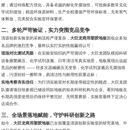
擦；通过特殊配方优化，具备卓越的耐化学腐蚀性，可抵御多数常见化
学试剂侵蚀；精选环保原材料，生产全程遵循严苛环保标准，无有害气
体释放，完美契合实验室环保要求。
二、多轮严苛验证，实力突围竞品竞争
清源创新实验室的采购流程严谨复杂，
大巨龙商用塑胶地板
面临众多知
名品牌的激烈竞争，最终以实打实的性能赢得认可：
现场对比测试亮眼
：在实验室组织的严苛测试中，大巨龙团队模拟科研
设备频繁碾压、化学试剂泼溅、日常清洁等真实场景，地板展现出远超
竞品的耐磨性 —— 经多次器械碾压无变形，化学试剂泼溅后无腐蚀痕
迹，污渍轻轻一擦即净，易清洁性与耐用性双重达标；
实地考察夯实信任
：为打消实验室对长期使用稳定性的顾虑，大巨龙团
队邀请项目组参观已铺设同款地板的知名科研机构与企业。看到地板在
长期高强度使用后仍保持平整完好、无明显磨损，实验室最终下定决心
达成合作。
三、全场景落地赋能，守护科研创新之路
如今，
大巨龙商用塑胶地板
已全面覆盖清源创新实验室的研究基地、中