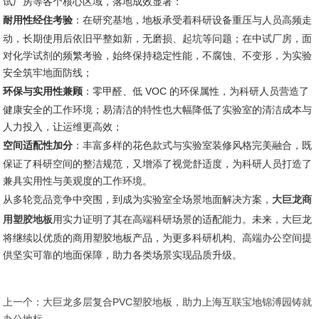
试厂房等各个核心区域，落地成效显著：
耐用性经住考验
：在研究基地，地板承受着科研设备重压与人员高频走
动，长期使用后依旧平整如新，无磨损、起坑等问题；在中试厂房，面
对化学试剂的频繁考验，始终保持稳定性能，不腐蚀、不变形，为实验
安全筑牢地面防线；
环保与实用性兼顾
：零甲醛、低 VOC 的环保属性，为科研人员营造了
健康安全的工作环境；易清洁的特性也大幅降低了实验室的清洁成本与
人力投入，让运维更高效；
空间适配性加分
：丰富多样的花色款式与实验室装修风格完美融合，既
保证了科研空间的整洁规范，又增添了视觉舒适度，为科研人员打造了
兼具实用性与美观度的工作环境。
从多轮竞品竞争中突围，到成为实验室全场景地面解决方案，
大巨龙商
用塑胶地板
用实力证明了其在高端科研场景的适配能力。未来，大巨龙
将继续以优质的商用塑胶地板产品，为更多科研机构、高端办公空间提
供坚实可靠的地面保障，助力各类场景实现品质升级。
上一个：
大巨龙多层复合PVC塑胶地板，助力上海互联宝地锦溥园铸就
办公地标