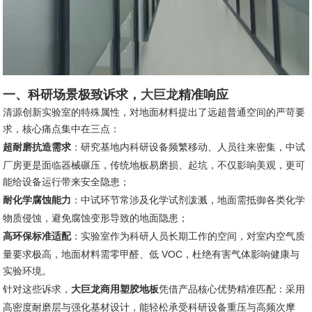
一、科研场景极致诉求，
大巨龙
精准响应
清源创新实验室的特殊属性，对地面材料提出了远超普通空间的严苛要
求，核心痛点集中在三点：
超耐磨抗造需求
：研究基地内科研设备频繁移动、人员往来密集，中试
厂房更是面临器械碾压，传统地板易磨损、起坑，不仅影响美观，更可
能给设备运行带来安全隐患；
耐化学腐蚀能力
：中试环节常涉及化学试剂泼溅，地面需抵御各类化学
物质侵蚀，避免腐蚀变形导致的地面隐患；
高环保标准适配
：实验室作为科研人员长期工作的空间，对室内空气质
量要求极高，地面材料需零甲醛、低 VOC，杜绝有害气体影响健康与
实验环境。
针对这些诉求，
大巨龙商用塑胶地板
凭借产品核心优势精准匹配：采用
高密度耐磨层与强化基材设计，能轻松承受科研设备重压与高频次摩