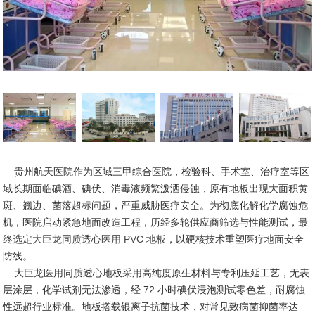
贵州航天医院作为区域三甲综合医院，检验科、手术室、治疗室等区
域长期面临碘酒、碘伏、消毒液频繁泼洒侵蚀，原有地板出现大面积黄
斑、翘边、菌落超标问题，严重威胁医疗安全。为彻底化解化学腐蚀危
机，医院启动紧急地面改造工程，历经多轮供应商筛选与性能测试，最
终选定
大巨龙同质透心医用 PVC 地板
，以硬核技术重塑医疗地面安全
防线。
大巨龙医用同质透心地板采用高纯度原生材料与专利压延工艺，无表
层涂层，化学试剂无法渗透，经 72 小时碘伏浸泡测试零色差，耐腐蚀
性远超行业标准。地板搭载银离子抗菌技术，对常见致病菌抑菌率达