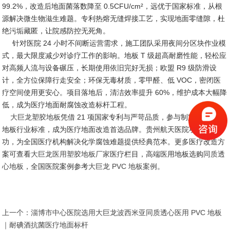
99.2%，改造后地面菌落数降至 0.5CFU/cm²，远优于国家标准，从根
源解决微生物滋生难题。专利热熔无缝焊接工艺，实现地面零缝隙，杜
绝污垢藏匿，让院感防控无死角。
针对医院 24 小时不间断运营需求，施工团队采用夜间分区块作业模
式，最大限度减少对诊疗工作的影响。地板 T 级超高耐磨性能，轻松应
对高频人流与设备碾压，长期使用依旧完好无损；欧盟 R9 级防滑设
计，全方位保障行走安全；环保无毒材质，零甲醛、低 VOC，密闭医
疗空间使用更安心。项目落地后，清洁效率提升 60%，维护成本大幅降
低，成为医疗地面耐腐蚀改造标杆工程。
大巨龙塑胶地板
凭借 21 项国家专利与严苛品质，参与制定医用弹性
地板行业标准，成为医疗地面改造首选品牌。贵州航天医院项目的成
功，为全国医疗机构解决化学腐蚀难题提供经典范本。更多医疗改造方
案可查看
大巨龙医用塑胶地板厂家
医疗栏目，高端医用地板选购
同质透
心地板
，全国医院案例参考
大巨龙 PVC 地板案例
。
上一个：
淄博市中心医院选用大巨龙波西米亚同质透心医用 PVC 地板
｜耐碘酒抗菌医疗地面标杆