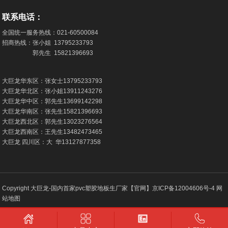
联系电话：
全国统一服务热线：
021-60500084
招商热线：张小姐
13795233793
郭先生
15821396693
大巨龙华东区：张女士
13795233793
大巨龙华北区：张小姐
13911243276
大巨龙华中区：郭先生
13699142298
大巨龙华南区：张先生
15821396693
大巨龙西北区：郭先生
13023276564
大巨龙西南区：王先生
13482473465
大巨龙 四川区：大 华
13127877358
Copyright 大巨龙-国内首家pvc塑胶地板生厂家【官网】
京ICP备12004606号-4
网
站地图