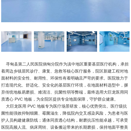
寻甸县第二人民医院倘甸分院作为滇中地区重要基层医疗机构，承担
着周边乡镇居民诊疗、康复、急救等核心医疗服务，院区新建工程对地
面材料的安全性、耐用性、环保性有着明确且严苛的要求。医院致力于
打造现代化、舒适化、安全化的基层医疗环境，在地面材料选型中，摒
弃传统地板易磨损、难清洁、抗菌性弱等弊端，最终选用大巨龙医用同
质透心 PVC 地板，为全院区提供专业地面保障，守护群众健康。
大巨龙医用 PVC 地板专为医疗场景研发，核心优势突出。医疗级抗
菌性能强效抑制细菌、霉菌滋生，降低院内交叉感染风险，为患者与医
护人员构建健康防线；通体同质透心结构，耐磨抗压性能卓越，可承受
医院高频人流、病床周转、设备搬运带来的长期磨损，保持地面平整美