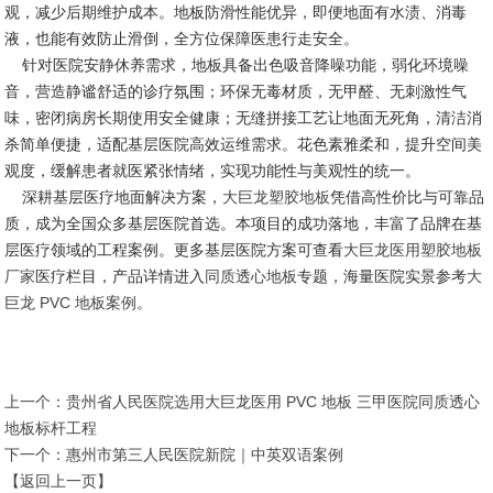
观，减少后期维护成本。地板防滑性能优异，即便地面有水渍、消毒
液，也能有效防止滑倒，全方位保障医患行走安全。
针对医院安静休养需求，地板具备出色吸音降噪功能，弱化环境噪
音，营造静谧舒适的诊疗氛围；环保无毒材质，无甲醛、无刺激性气
味，密闭病房长期使用安全健康；无缝拼接工艺让地面无死角，清洁消
杀简单便捷，适配基层医院高效运维需求。花色素雅柔和，提升空间美
观度，缓解患者就医紧张情绪，实现功能性与美观性的统一。
深耕基层医疗地面解决方案，
大巨龙塑胶地板
凭借高性价比与可靠品
质，成为全国众多基层医院首选。本项目的成功落地，丰富了品牌在基
层医疗领域的工程案例。更多基层医院方案可查看
大巨龙医用塑胶地板
厂家
医疗栏目，产品详情进入
同质透心地板
专题，海量医院实景参考
大
巨龙 PVC 地板案例
。
上一个：
贵州省人民医院选用大巨龙医用 PVC 地板 三甲医院同质透心
地板标杆工程
下一个：
惠州市第三人民医院新院｜中英双语案例
【返回上一页】