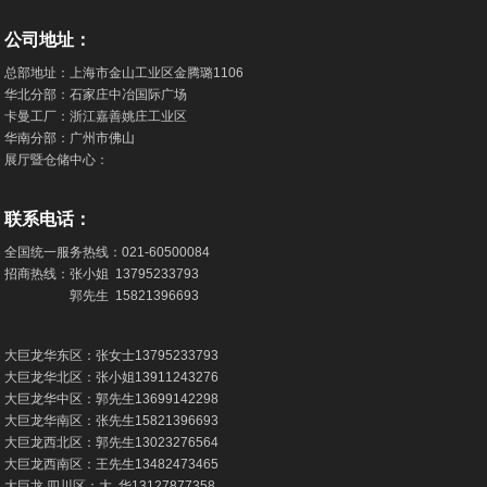
公司地址：
总部地址：上海市金山工业区金腾璐1106
华北分部：石家庄中冶国际广场
卡曼工厂：浙江嘉善姚庄工业区
华南分部：广州市佛山
展厅暨仓储中心：
联系电话：
全国统一服务热线：
021-60500084
招商热线：张小姐
13795233793
郭先生
15821396693
大巨龙华东区：张女士
13795233793
大巨龙华北区：张小姐
13911243276
大巨龙华中区：郭先生
13699142298
大巨龙华南区：张先生
15821396693
大巨龙西北区：郭先生
13023276564
大巨龙西南区：王先生
13482473465
大巨龙 四川区：大 华
13127877358