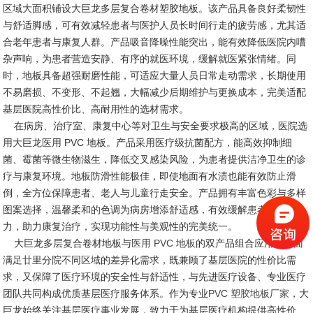
区域大面积铺设大巨龙多层复合卷材塑胶地板。该产品具备良好柔韧性
与舒适脚感，可有效减轻患者与医护人员长时间行走的疲劳感，尤其适
合老年患者与康复人群。产品吸音降噪性能突出，能有效降低医院内嘈
杂声响，为患者营造安静、有序的就医环境，缓解就医紧张情绪。同
时，地板具备超强耐磨性能，可适应大量人员日常走动需求，长期使用
不易磨损、不变形、不起翘，大幅减少后期维护与更换成本，完美适配
基层医院高性价比、高耐用性的选材需求。
在病房、治疗室、康复中心等对卫生与安全要求极高的区域，医院选
用大巨龙医用 PVC 地板。产品采用医疗级抗菌配方，能高效抑制细
菌、霉菌等微生物滋生，降低交叉感染风险，为患者提供洁净卫生的诊
疗与康复环境。地板防滑性能极佳，即使地面有水渍也能有效防止滑
倒，全方位保障患者、老人与儿童行走安全。产品拥有丰富色彩与多样
图案选择，温馨柔和的色调为病房增添舒适感，有效缓解患者心理压
力，助力康复治疗，实现功能性与美观性的完美统一。
大巨龙多层复合卷材地板与
医用 PVC 地板
的双产品组合应用，全面
满足廿里分院不同区域的差异化需求，既兼顾了基层医院的性价比需
求，又保障了医疗环境的安全性与舒适性，与先进医疗设备、专业医疗
团队共同构成优质基层医疗服务体系。作为专业
PVC 塑胶地板厂家
，大
巨龙始终关注基层医疗事业发展，致力于为基层医疗机构提供高性价