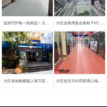
温润守护每一刻闲适！大巨龙 NO100 系列 PVC 同质透心地板点亮状元红生态温泉酒店
大巨龙商用复合卷材 PVC 地板：赋能上海中影国际影城，重塑沉浸式观影体验
大巨龙地板赋能上海万里路国际青年酒店，重塑旅居空间品质
大巨龙无方向同质透心地板商业场所案例