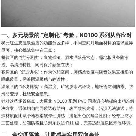
一、多元场景的 “定制化” 考验，NO100 系列从容应对
状元红生态温泉酒店的功能分区多样，不同空间对地面材料的需求差异
显著，核心挑战集中在三点：
餐饮区的 “抗污硬仗”：食物残渣、酒水洒落是常态，需地板具备防渗
透、易清洁特性，同时保持颜值在线；
客房区的 “舒适诉求”：作为休憩空间，脚感柔软度与隔音效果直接影响
睡眠质量，需兼顾温馨感与静谧性；
温泉区的 “环境挑战”：高湿度、矿物质水汽环绕，地板需防潮防霉、防
滑防变形，杜绝安全隐患。
针对这些场景痛点，大巨龙 NO100 系列 PVC 同质透心地板给出精准解
决方案：通体均匀的同质透心结构，表面致密光滑，污渍无法渗透；特
殊材质配比赋予地板柔软弹性脚感，搭配出色的隔音性能；经专业防水
工艺处理，防潮防霉且防滑系数达 R11 级，完美适配温泉区潮湿环境。
二、全空间落地，让质感与实用双向奔赴