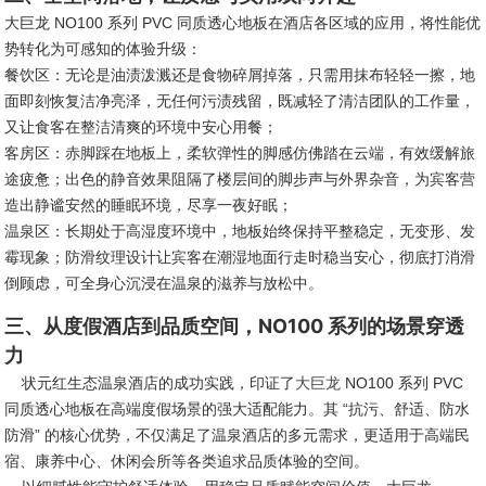
大巨龙 NO100 系列 PVC 同质透心地板在酒店各区域的应用，将性能优
势转化为可感知的体验升级：
餐饮区：无论是油渍泼溅还是食物碎屑掉落，只需用抹布轻轻一擦，地
面即刻恢复洁净亮泽，无任何污渍残留，既减轻了清洁团队的工作量，
又让食客在整洁清爽的环境中安心用餐；
客房区：赤脚踩在地板上，柔软弹性的脚感仿佛踏在云端，有效缓解旅
途疲惫；出色的静音效果阻隔了楼层间的脚步声与外界杂音，为宾客营
造出静谧安然的睡眠环境，尽享一夜好眠；
温泉区：长期处于高湿度环境中，地板始终保持平整稳定，无变形、发
霉现象；防滑纹理设计让宾客在潮湿地面行走时稳当安心，彻底打消滑
倒顾虑，可全身心沉浸在温泉的滋养与放松中。
三、从度假酒店到品质空间，NO100 系列的场景穿透
力
状元红生态温泉酒店的成功实践，印证了
大巨龙
NO100 系列 PVC
同质透心地板在高端度假场景的强大适配能力。其 “抗污、舒适、防水
防滑” 的核心优势，不仅满足了温泉酒店的多元需求，更适用于高端民
宿、康养中心、休闲会所等各类追求品质体验的空间。