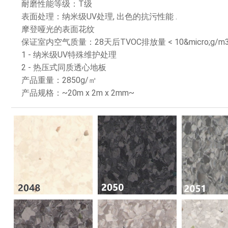
耐磨性能等级：T级
表面处理：纳米级UV处理
, 出色的抗污性能 .
摩登哑光的表面花纹
保证室内空气质量：28天后TVOC排放量 < 10&micro;g/m
1 - 纳米级UV特殊维护处理
2 - 热压式同质透心地板
产品重量：2850g/㎡
产品规格：~20m x 2m x 2mm~