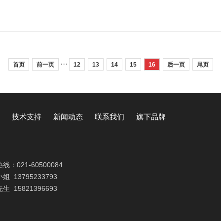
···
首页
前一页
12
13
14
15
16
后一页
尾页
技术支持
新闻动态
联系我们
旗下品牌
热线：
021-60500084
小姐
13795233793
先生
15821396693