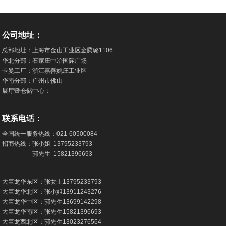
公司地址：
总部地址：上海市金山工业区金腾璐1106
华北分部：石家庄中冶国际广场
卡曼工厂：浙江嘉善姚庄工业区
华南分部：广州市佛山
展厅暨仓储中心：
联系电话：
全国统一服务热线：
021-60500084
招商热线：张小姐
13795233793
郭先生
15821396693
大巨龙华东区：张女士
13795233793
大巨龙华北区：张小姐
13911243276
大巨龙华中区：郭先生
13699142298
大巨龙华南区：张先生
15821396693
大巨龙西北区：郭先生
13023276564