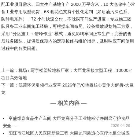
配工业项目需求。四大生产基地年产 2000 万平方米，10 大仓储中心常
备工业专用版型现货，68 套花色支持个性化定制（如耐油污深色系、
防静电系列），72 小时快速交付，不耽误车间生产进度；专业施工团
队具备工业车间施工经验，可根据车间布局、设备摆放规划施工方案，
采用 “分区施工 + 错峰作业” 模式，避免影响车间正常生产；完善的售
后服务团队，提供质保期内的定期检修与维护指导，及时响应车间使用
过程中的各类问题。
上一篇：
机场 / 写字楼塑胶地板厂家：大巨龙承接大型工程，10000㎡
项目高效落地
下一篇：
低碳环保引领行业变革 2026年PVC地板核心竞争力解析-大巨
龙
— 相关内容 —
亨盛维嘉食品生产车间 大巨龙高分子工业地板洁净耐磨守护食品
安全……
2026-04-29
阳江市江城区人民医院新建工程 大巨龙同质透心医疗地板全域应