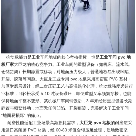
抗动载能力是工业车间地板的核心考核指标，也是
工业车间 pvc 地
板厂家
大巨龙的核心竞争力。工业车间的重型设备（如机床、流水线、
仓储货架）长期静置或移动，对地面压力极大，普通地板易出现凹陷、
开裂、脱落等问题。大巨龙工业专用 pvc 地板采用高密度 PVC 基材 +
加厚耐磨层设计，经二次压延工艺与高温熟化处理，抗动载强度远超行
业标准，可轻松承受 5-10 吨设备碾压，即便重型叉车频繁穿梭，也能
保持地面平整不变形。某机械厂车间铺设后，3 年来经历重型设备长期
静置与频繁移动，地面无任何凹陷、开裂痕迹，完美解决了工业车间
“地面易损坏” 的痛点。
耐磨性能适配工业场景高频损耗需求，
大巨龙 pvc 地板
的耐磨层采
用进口高耐磨 PVC 材质，经 60-80 米复合辊压延处理，质地致密坚