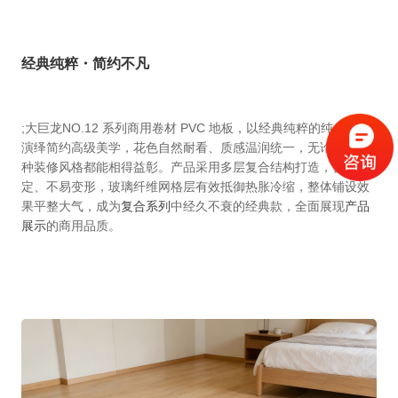
经典纯粹・简约不凡
;
大巨龙NO.12 系列商用卷材 PVC 地板，以经典纯粹的纯色设计
演绎简约高级美学，花色自然耐看、质感温润统一，无论搭配何
种装修风格都能相得益彰。产品采用多层复合结构打造，密实稳
定、不易变形，玻璃纤维网格层有效抵御热胀冷缩，整体铺设效
果平整大气，成为
复合系列
中经久不衰的经典款，全面展现
产品
展示
的商用品质。