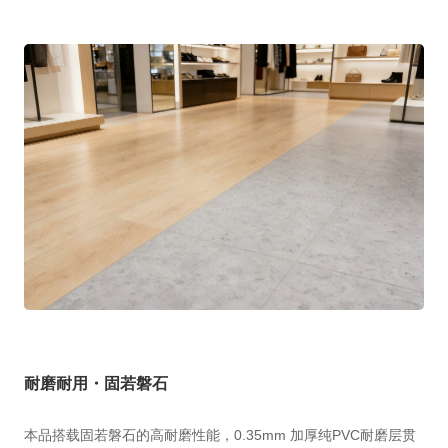
耐磨耐用・固若磐石
本品搭载固若磐石的高耐磨性能，0.35mm 加厚纯PVC耐磨层贯