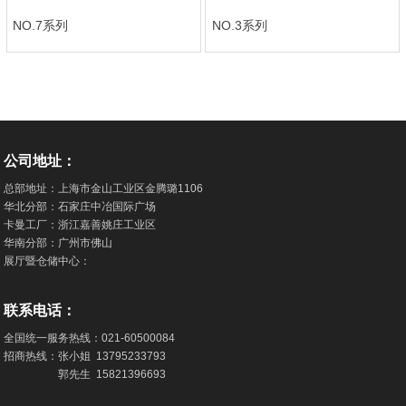
NO.7系列
NO.3系列
公司地址：
总部地址：上海市金山工业区金腾璐1106
华北分部：石家庄中冶国际广场
卡曼工厂：浙江嘉善姚庄工业区
华南分部：广州市佛山
展厅暨仓储中心：
联系电话：
全国统一服务热线：
021-60500084
招商热线：张小姐
13795233793
郭先生
15821396693