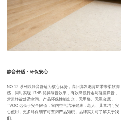
静音舒适・环保安心
NO.12 系列以静音舒适为核心优势，高回弹发泡背层带来柔软脚
感，同时实现 17dB 优异隔音效果，有效降低行走与碰撞噪音，
营造静谧舒适空间。产品环保性能出众，无甲醛、无重金属，
TVOC 远低于安全限值，室内空气洁净健康，老人、儿童均可安
心使用，更多环保细节可查阅
产品知识
，品牌实力可了解
关于我
们
。