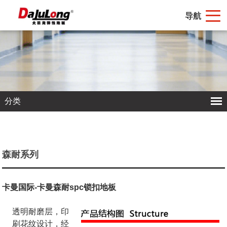
导航
分类
森耐系列
卡曼国际-卡曼森耐spc锁扣地板
透明耐磨层，印
刷花纹设计，经