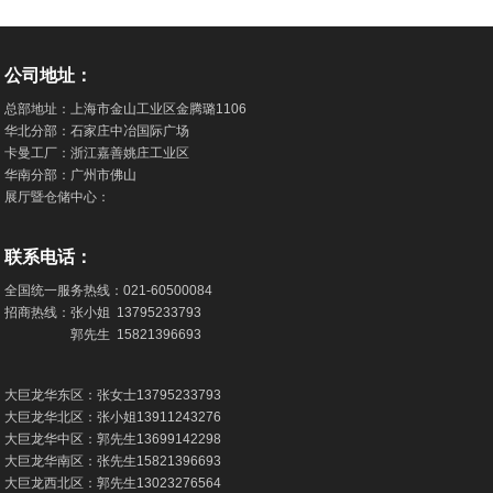
公司地址：
总部地址：上海市金山工业区金腾璐1106
华北分部：石家庄中冶国际广场
卡曼工厂：浙江嘉善姚庄工业区
华南分部：广州市佛山
展厅暨仓储中心：
联系电话：
全国统一服务热线：
021-60500084
招商热线：张小姐
13795233793
郭先生
15821396693
大巨龙华东区：张女士
13795233793
大巨龙华北区：张小姐
13911243276
大巨龙华中区：郭先生
13699142298
大巨龙华南区：张先生
15821396693
大巨龙西北区：郭先生
13023276564