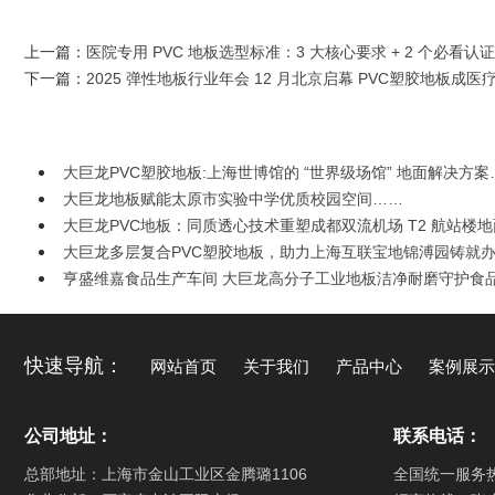
上一篇：
医院专用 PVC 地板选型标准：3 大核心要求 + 2 个必看认证
下一篇：
2025 弹性地板行业年会 12 月北京启幕 PVC塑胶地板成医疗
大巨龙PVC塑胶地板:上海世博馆的 “世界级场馆” 地面解决方案
大巨龙地板赋能太原市实验中学优质校园空间……
大巨龙PVC地板：同质透心技术重塑成都双流机场 T2 航站楼
大巨龙多层复合PVC塑胶地板，助力上海互联宝地锦溥园铸就
亨盛维嘉食品生产车间 大巨龙高分子工业地板洁净耐磨守护食
快速导航：
网站首页
关于我们
产品中心
案例展示
公司地址：
联系电话：
总部地址：上海市金山工业区金腾璐1106
全国统一服务