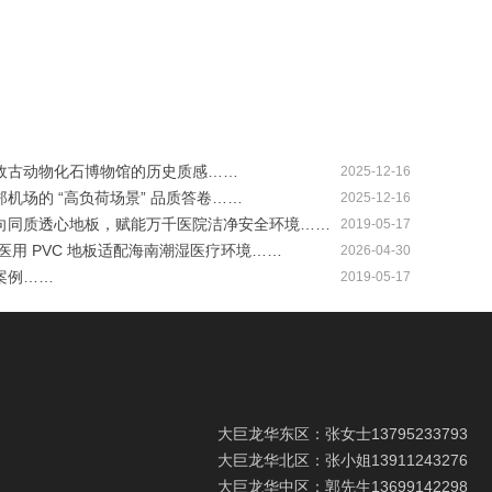
政古动物化石博物馆的历史质感……
2025-12-16
机场的 “高负荷场景” 品质答卷……
2025-12-16
向同质透心地板，赋能万千医院洁净安全环境……
2019-05-17
医用 PVC 地板适配海南潮湿医疗环境……
2026-04-30
案例……
2019-05-17
大巨龙华东区：张女士
13795233793
大巨龙华北区：张小姐
13911243276
大巨龙华中区：郭先生
13699142298