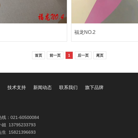
福龙NO.2
首页
前一页
1
后一页
尾页
技术支持
新闻动态
联系我们
旗下品牌
热线：
021-60500084
小姐
13795233793
先生
15821396693